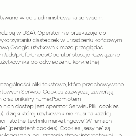
tywane w celu administrowania serwisem.
siedzibą w USA). Operator nie przekazuje do
 wykorzystaniu ciasteczek w urządzeniu końcowym
amową Google użytkownik może przeglądać i
m/ads/preferences/Operator stosuje rozwiązanie
 użytkownika po odwiedzeniu konkretnej
 szczególności pliki tekstowe, które przechowywane
etowych Serwisu. Cookies zazwyczaj zawierają
m oraz unikalny numer.Podmiotem
ich dostęp jest operator Serwisu.Pliki cookies
 dzięki której użytkownik nie musi na każdej
ści "Istotne techniki marketingowe";W ramach
e” (persistent cookies). Cookies „sesyjne” są
logowania, opuszczenia strony internetowej lub