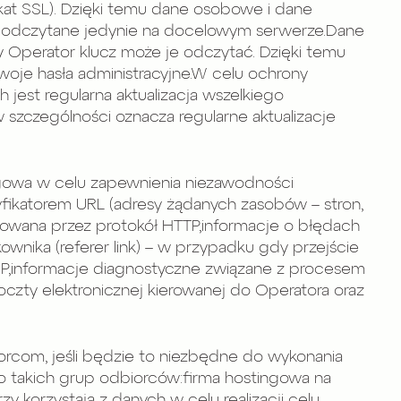
kat SSL). Dzięki temu dane osobowe i dane
ć odczytane jedynie na docelowym serwerze.Dane
Operator klucz może je odczytać. Dzięki temu
oje hasła administracyjne.W celu ochrony
est regularna aktualizacja wszelkiego
zczególności oznacza regularne aktualizacje
ingowa w celu zapewnienia niezawodności
yfikatorem URL (adresy żądanych zasobów – stron,
alizowana przez protokół HTTP,informacje o błędach
kownika (referer link) – w przypadku gdy przejście
 IP,informacje diagnostyczne związane z procesem
oczty elektronicznej kierowanej do Operatora oraz
rcom, jeśli będzie to niezbędne do wykonania
to takich grup odbiorców:firma hostingowa na
 korzystają z danych w celu realizacji celu