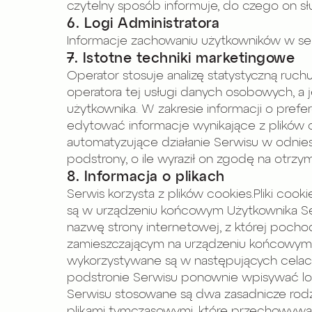
czytelny sposób informuje, do czego on słu
6. Logi Administratora
Informacje zachowaniu użytkowników w se
7. Istotne techniki marketingowe
Operator stosuje analizę statystyczną ruch
operatora tej usługi danych osobowych, a
użytkownika. W zakresie informacji o pre
edytować informacje wynikające z plików 
automatyzujące działanie Serwisu w odnie
podstrony, o ile wyraził on zgodę na otrz
8. Informacja o plikach
Serwis korzysta z plików cookies.Pliki coo
są w urządzeniu końcowym Użytkownika Serw
nazwę strony internetowej, z której poch
zamieszczającym na urządzeniu końcowym Uż
wykorzystywane są w następujących celach:
podstronie Serwisu ponownie wpisywać logi
Serwisu stosowane są dwa zasadnicze rodzaje
plikami tymczasowymi, które przechowywa