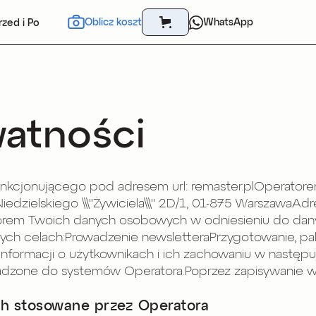
Oblicz koszt
WhatsApp
rzed i Po
watności
funkcjonującego pod adresem url: remaster.plOperator
edzielskiego \\\"Żywiciela\\\" 2D/1, 01-875 WarszawaAd
atorem Twoich danych osobowych w odniesieniu do dan
ch celach:Prowadzenie newsletteraPrzygotowanie, pa
ia informacji o użytkownikach i ich zachowaniu w nas
wadzone do systemów Operatora.Poprzez zapisywanie w
h stosowane przez Operatora