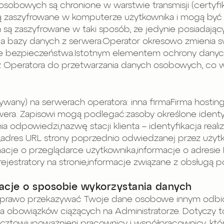
sobowych są chronione w warstwie transmisji (certyfi
ają zaszyfrowane w komputerze użytkownika i mogą by
zaszyfrowane w taki sposób, że jedynie posiadający 
 bazy danych z serwera.Operator okresowo zmienia sw
e bezpieczeństwa.Istotnym elementem ochrony danych j
Operatora do przetwarzania danych osobowych, co w s
mywany) na serwerach operatora: inna firmaFirma host
rwera. Zapisowi mogą podlegać:zasoby określone ident
nia odpowiedzi,nazwę stacji klienta – identyfikacja re
HTTP,adres URL strony poprzednio odwiedzanej przez użyt
macje o przeglądarce użytkownika,informacje o adresie
jestratory na stronie,informacje związane z obsługą p
acje o sposobie wykorzystania danych
a prawo przekazywać Twoje dane osobowe innym odbio
ia obowiązków ciążących na Administratorze. Dotyczy 
cztowiupoważnieni pracownicy i współpracownicy, którzy