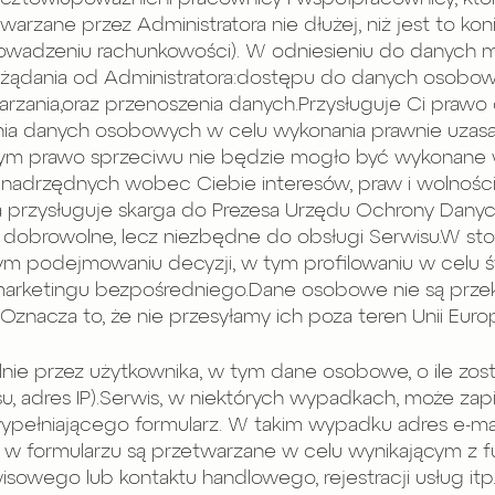
arzane przez Administratora nie dłużej, niż jest to ko
prowadzeniu rachunkowości). W odniesieniu do danych
awo żądania od Administratora:dostępu do danych osobo
arzania,oraz przenoszenia danych.Przysługuje Ci prawo
a danych osobowych w celu wykonania prawnie uzasad
 czym prawo sprzeciwu nie będzie mogło być wykonane 
nadrzędnych wobec Ciebie interesów, praw i wolności,
ra przysługuje skarga do Prezesa Urzędu Ochrony Danyc
 dobrowolne, lecz niezbędne do obsługi Serwisu.W 
m podejmowaniu decyzji, w tym profilowaniu w celu 
 marketingu bezpośredniego.Dane osobowe nie są prze
nacza to, że nie przesyłamy ich poza teren Unii Europ
nie przez użytkownika, w tym dane osobowe, o ile zos
u, adres IP).Serwis, w niektórych wypadkach, może zap
ypełniającego formularz. W takim wypadku adres e-mai
 w formularzu są przetwarzane w celu wynikającym z fu
sowego lub kontaktu handlowego, rejestracji usług itp