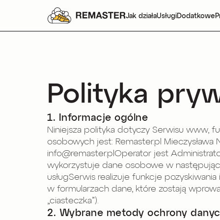
Jak działa
Usługi
Dodatkowe
P
Polityka pry
1. Informacje ogólne
Niniejsza polityka dotyczy Serwisu www, 
osobowych jest: Remaster.pl Mieczysława Ni
info@remaster.plOperator jest Administr
wykorzystuje dane osobowe w następujący
usługSerwis realizuje funkcje pozyskiwan
w formularzach dane, które zostają wpro
„ciasteczka”).
2. Wybrane metody ochrony danyc