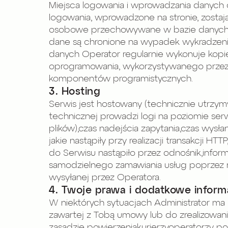
Miejsca logowania i wprowadzania danych o
logowania, wprowadzone na stronie, zost
osobowe przechowywane w bazie danych są 
dane są chronione na wypadek wykradzenia
danych Operator regularnie wykonuje kopi
oprogramowania, wykorzystywanego przez 
komponentów programistycznych.
3. Hosting
Serwis jest hostowany (technicznie utrzy
technicznej prowadzi logi na poziomie se
plików),czas nadejścia zapytania,czas wysła
jakie nastąpiły przy realizacji transakcji 
do Serwisu nastąpiło przez odnośnik,infor
samodzielnego zamawiania usług poprzez re
wysyłanej przez Operatora.
4. Twoje prawa i dodatkowe inform
W niektórych sytuacjach Administrator m
zawartej z Tobą umowy lub do zrealizowan
zasadzie powierzeniakurierzyoperatorzy po