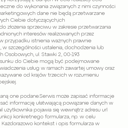
nieczne do wykonania związanych z nimi czynności
 marketingowych dane nie będą przetwarzane
wych Ciebie dotyczących,ich
 do złożenia sprzeciwu w zakresie przetwarzania
nionych interesów realizowanych przez
w przypadku istnienia ważnych prawnie
 w szczególności ustalenia, dochodzenia lub
h Osobowych, ul. Stawki 2, 00-193
stosunku do Ciebie mogą być podejmowane
świadczenia usług w ramach zawartej umowy oraz
kazywane od krajów trzecich w rozumieniu
ejskiej.
taną one podane.Serwis może zapisać informacje
isać informację ułatwiającą powiązanie danych w
l użytkownika pojawia się wewnątrz adresu url
nkcji konkretnego formularza, np. w celu
. Każdorazowo kontekst i opis formularza w