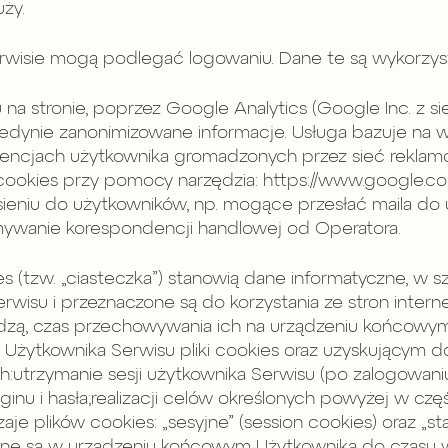
ży.
rwisie mogą podlegać logowaniu. Dane te są wykorzys
u na stronie, poprzez Google Analytics (Google Inc. z 
 jedynie zanonimizowane informacje. Usługa bazuje na
ferencjach użytkownika gromadzonych przez sieć rekl
cookies przy pomocy narzędzia: https://www.google.co
sieniu do użytkowników, np. mogące przesłać maila do
ymywanie korespondencji handlowej od Operatora.
kies (tzw. „ciasteczka”) stanowią dane informatyczne, w
isu i przeznaczone są do korzystania ze stron intern
odzą, czas przechowywania ich na urządzeniu końcowy
ytkownika Serwisu pliki cookies oraz uzyskującym do n
utrzymanie sesji użytkownika Serwisu (po zalogowaniu),
nu i hasła;realizacji celów określonych powyżej w czę
 plików cookies: „sesyjne” (session cookies) oraz „stał
ne są w urządzeniu końcowym Użytkownika do czasu wy